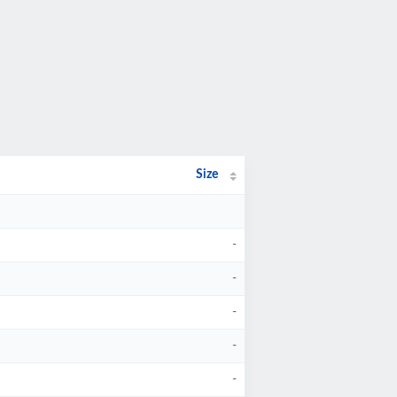
Size
-
-
-
-
-