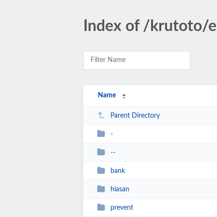
Index of /krutoto/
Name
Parent Directory
-
--
bank
hiasan
prevent