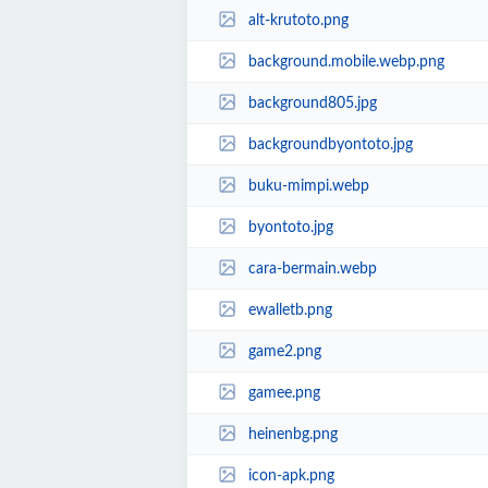
alt-krutoto.png
background.mobile.webp.png
background805.jpg
backgroundbyontoto.jpg
buku-mimpi.webp
byontoto.jpg
cara-bermain.webp
ewalletb.png
game2.png
gamee.png
heinenbg.png
icon-apk.png