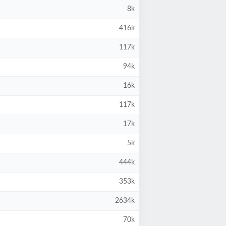
8k
416k
117k
94k
16k
117k
17k
5k
444k
353k
2634k
70k